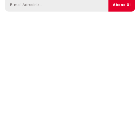
Abone Ol
Kategoriler
Parçalar
Araç Modelleri
Direksiyon Sistemi
Yedek Parça
Isıtma ve Soğutma Sistemi
Bakım Ürünleri
Debriyaj Sistemi
Kampanyalı Ürünler
Tekerlek ve Süspansiyon
Aksesuarlar
Triger ve Gergi Sistemleri
Madeni Yağlar
Yağlama
Şanzıman Sistemi