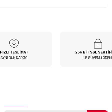
z soru sorulmamış.
 Sor
HIZLI TESLİMAT
256 BİT SSL SERTİF
AYNI GÜN KARGO
İLE GÜVENLİ ÖDEM
E-Bülten Aboneliği