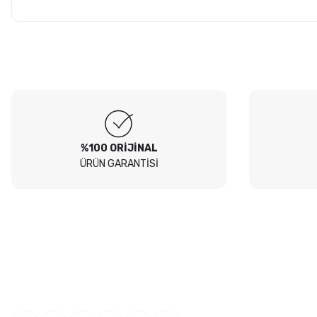
Hesaplı fiyatlar ve orijinal ürünler. Tavsiye ederim. Sadece
kargolamada hassas parçaların hasarsız gelmesi için bir tık daha
Ürün hakkında henü
fazla tedbir alınırsa olsa süper olur.
O... E... | 05/08/2026
Soru
Peugeot 307 1.4 filtre seti aldim hepsi orjinal bosch güvenle
alabilirsiniz
B... I... | 04/08/2026
%100 ORİJİNAL
ÜRÜN GARANTİSİ
Siteden yaklaşık 3 yıldır alışveriş yapıyorum bir sıkıntı yaşamadım
tavsiye ederim
B... A... | 23/07/2026
Kullanışlı
E... E... | 16/07/2026
Site sade ve hızlı yeterince açık