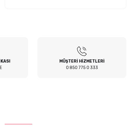
İKASI
MÜŞTERİ HİZMETLERİ
E
0 850 775 0 333
İletişim