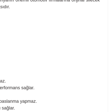
yanın önemli otomotiv firmalarına orijinal silecek
sıdır.
az.
erformans sağlar.
la paslanma yapmaz.
 sağlar.