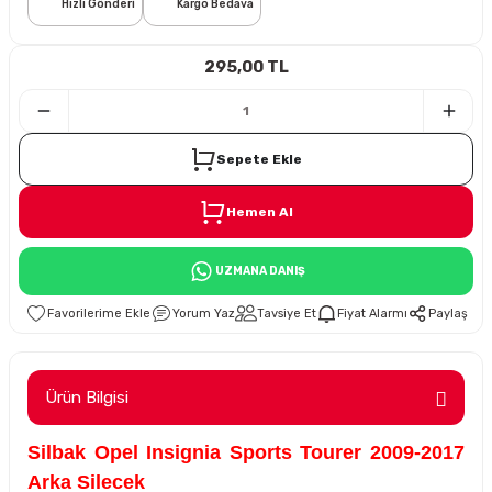
Hızlı Gönderi
Kargo Bedava
i
295,00 TL
Sepete Ekle
Hemen Al
Süspansiyon
UZMANA DANIŞ
ünleri
Yorum Yaz
Tavsiye Et
Fiyat Alarmı
Paylaş
Ürün Bilgisi
olu
Silbak Opel Insignia Sports Tourer 2009-2017
temi
Arka Silecek