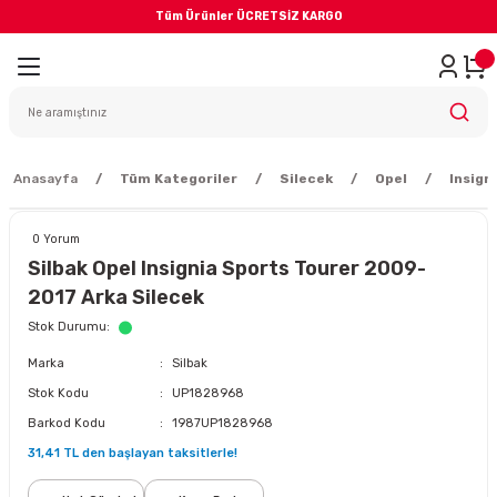
Tüm Ürünler ÜCRETSİZ KARGO
Geri Dön
iler
yodik Bakım
Anasayfa
Tüm Kategoriler
Silecek
Opel
Insign
0 Yorum
Silbak Opel Insignia Sports Tourer 2009-
2017 Arka Silecek
eme Sistemi
Stok Durumu
Marka
Silbak
Balata
Stok Kodu
UP1828968
Barkod Kodu
1987UP1828968
sörü
31,41 TL den başlayan taksitlerle!
ar