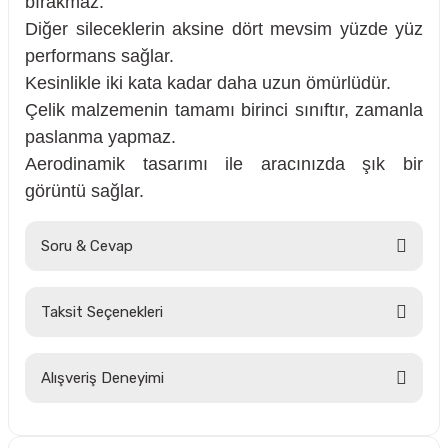
bırakmaz.
Diğer sileceklerin aksine dört mevsim yüzde yüz
performans sağlar.
Kesinlikle iki kata kadar daha uzun ömürlüdür.
rçalar
Çelik malzemenin tamamı birinci sınıftır, zamanla
paslanma yapmaz.
Aerodinamik tasarımı ile aracınızda şık bir
görüntü sağlar.
nları
Soru & Cevap
sıtma
ve Rulman
Taksit Seçenekleri
Ürün hakkında henüz soru sorulmamış.
Alışveriş Deneyimi
Soru Sor
Hesaplı fiyatlar ve orijinal ürünler.
Tavsiye ederim. Sadece kargolamada