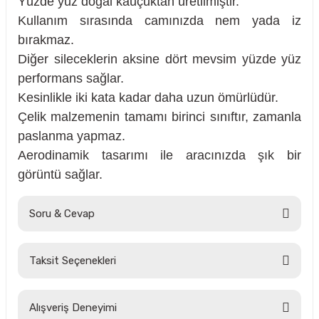
Yüzde yüz doğal kauçuktan üretilmiştir.
Kullanım sırasında camınızda nem yada iz
bırakmaz.
Diğer sileceklerin aksine dört mevsim yüzde yüz
rçalar
performans sağlar.
Kesinlikle iki kata kadar daha uzun ömürlüdür.
Çelik malzemenin tamamı birinci sınıftır, zamanla
paslanma yapmaz.
nları
Aerodinamik tasarımı ile aracınızda şık bir
görüntü sağlar.
sıtma
ve Rulman
Soru & Cevap
Taksit Seçenekleri
Ürün hakkında henüz soru sorulmamış.
Alışveriş Deneyimi
Soru Sor