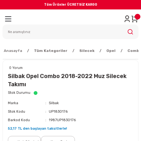
Tüm Ürünler ÜCRETSİZ KARGO
Geri Dön
iler
yodik Bakım
Anasayfa
Tüm Kategoriler
Silecek
Opel
Comb
0 Yorum
Silbak Opel Combo 2018-2022 Muz Silecek
Takımı
eme Sistemi
Stok Durumu
Marka
Silbak
Balata
Stok Kodu
UP1830176
Barkod Kodu
1987UP1830176
sörü
52,17 TL den başlayan taksitlerle!
ar