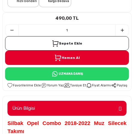
Hızlı Gönderi
Kargo Bedava
i
490,00 TL
Sepete Ekle
Hemen Al
Süspansiyon
UZMANA DANIŞ
ünleri
Yorum Yaz
Tavsiye Et
Fiyat Alarmı
Paylaş
Ürün Bilgisi
olu
Silbak Opel Combo 2018-2022 Muz Silecek
temi
Takımı