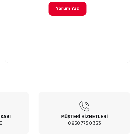
Yorum Yaz
İKASI
MÜŞTERİ HİZMETLERİ
E
0 850 775 0 333