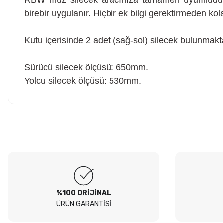
RBW muz silecek aracınıza tamamen uyumludur 
birebir uygulanır. Hiçbir ek bilgi gerektirmeden kola
Kutu içerisinde 2 adet (sağ-sol) silecek bulunmakt
Sürücü silecek ölçüsü: 650mm.
Yolcu silecek ölçüsü: 530mm.
Hesaplı fiyatlar ve orijinal ürünler. Tavsiye ederim. Sadece
kargolamada hassas parçaların hasarsız gelmesi için bir tık daha
Ürün hakkında henü
fazla tedbir alınırsa olsa süper olur.
O... E... | 05/08/2026
Soru
Peugeot 307 1.4 filtre seti aldim hepsi orjinal bosch güvenle
alabilirsiniz
B... I... | 04/08/2026
%100 ORİJİNAL
ÜRÜN GARANTİSİ
Siteden yaklaşık 3 yıldır alışveriş yapıyorum bir sıkıntı yaşamadım
tavsiye ederim