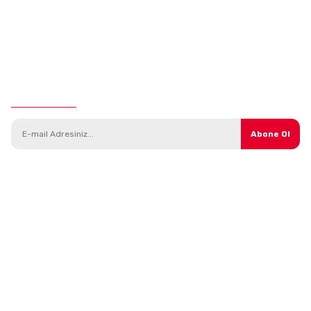
E-Bülten Aboneliği
Abone Ol
Kategoriler
Parçalar
Araç Modelleri
Direksiyon Sistemi
Yedek Parça
Isıtma ve Soğutma Sistemi
Bakım Ürünleri
Debriyaj Sistemi
Kampanyalı Ürünler
Tekerlek ve Süspansiyon