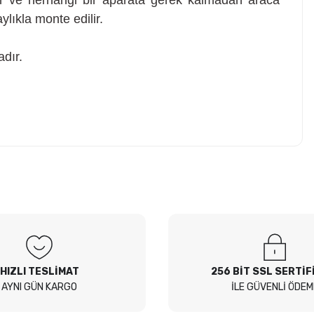
ve herhangi bir aparata gerek kalmadan araca
ylıkla monte edilir.
adır.
z soru sorulmamış.
 Sor
HIZLI TESLİMAT
256 BİT SSL SERTİF
AYNI GÜN KARGO
İLE GÜVENLİ ÖDEM