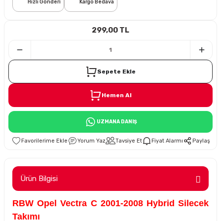
Hızlı Gönderi
Kargo Bedava
i
299,00 TL
Sepete Ekle
Hemen Al
Süspansiyon
UZMANA DANIŞ
ünleri
Yorum Yaz
Tavsiye Et
Fiyat Alarmı
Paylaş
Ürün Bilgisi
olu
RBW Opel Vectra C 2001-2008 Hybrid Silecek
temi
Takımı