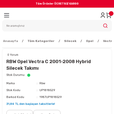
Tüm Ürünler ÜCRETSİZ KARGO
Geri Dön
iler
yodik Bakım
Anasayfa
Tüm Kategoriler
Silecek
Opel
Vectra
0 Yorum
RBW Opel Vectra C 2001-2008 Hybrid
Silecek Takımı
eme Sistemi
Stok Durumu
Marka
Rbw
Balata
Stok Kodu
UP1818529
Barkod Kodu
1987UP1818529
sörü
31,84 TL den başlayan taksitlerle!
ar