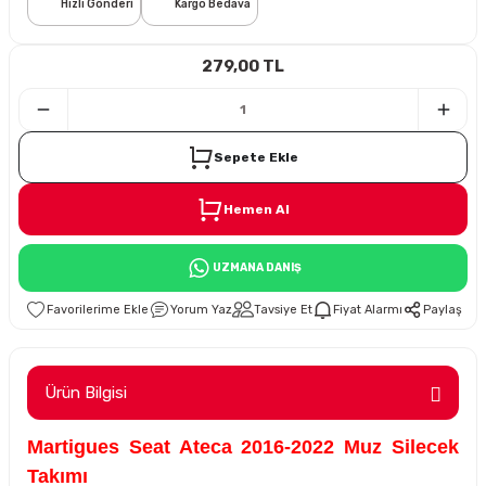
Hızlı Gönderi
Kargo Bedava
i
279,00 TL
Sepete Ekle
Hemen Al
Süspansiyon
UZMANA DANIŞ
ünleri
Yorum Yaz
Tavsiye Et
Fiyat Alarmı
Paylaş
Ürün Bilgisi
olu
Martigues Seat Ateca 2016-2022 Muz Silecek
temi
Takımı