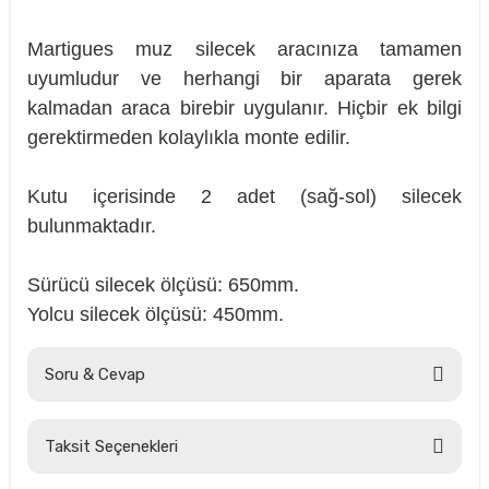
Martigues muz silecek aracınıza tamamen
uyumludur ve herhangi bir aparata gerek
kalmadan araca birebir uygulanır. Hiçbir ek bilgi
gerektirmeden kolaylıkla monte edilir.
Kutu içerisinde 2 adet (sağ-sol) silecek
bulunmaktadır.
Sürücü silecek ölçüsü: 650mm.
Yolcu silecek ölçüsü: 450mm.
Soru & Cevap
sörü
Taksit Seçenekleri
Ürün hakkında henüz soru sorulmamış.
m Ürünleri