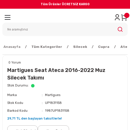
Tüm Ürünler ÜCRETSİZ KARGO
Geri Dön
iler
yodik Bakım
Anasayfa
Tüm Kategoriler
Silecek
Cupra
Atec
0 Yorum
Martigues Seat Ateca 2016-2022 Muz
Silecek Takımı
eme Sistemi
Stok Durumu
Marka
Martigues
Balata
Stok Kodu
UP1831158
Barkod Kodu
1987UP1831158
sörü
29,71 TL den başlayan taksitlerle!
ar