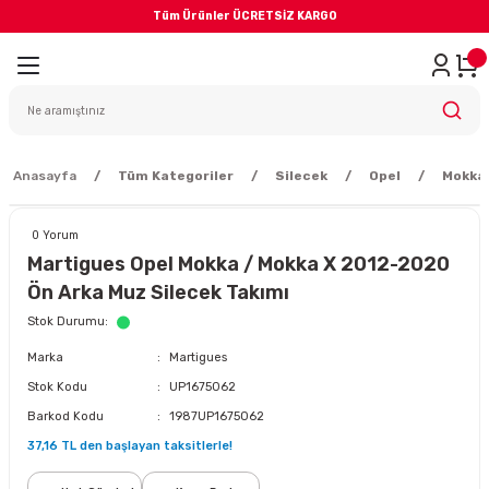
Tüm Ürünler ÜCRETSİZ KARGO
Geri Dön
iler
yodik Bakım
Anasayfa
Tüm Kategoriler
Silecek
Opel
Mokka 
0 Yorum
Martigues Opel Mokka / Mokka X 2012-2020
Ön Arka Muz Silecek Takımı
eme Sistemi
Stok Durumu
Marka
Martigues
Balata
Stok Kodu
UP1675062
Barkod Kodu
1987UP1675062
sörü
37,16 TL den başlayan taksitlerle!
ar