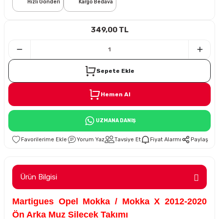
Hızlı Gönderi
Kargo Bedava
i
349,00 TL
Sepete Ekle
Hemen Al
Süspansiyon
UZMANA DANIŞ
ünleri
Yorum Yaz
Tavsiye Et
Fiyat Alarmı
Paylaş
Ürün Bilgisi
olu
Martigues Opel Mokka / Mokka X 2012-2020
temi
Ön Arka Muz Silecek Takımı