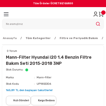
Tüm Ürünler ÜCRETSİZ KARGO
Geri Dön
iler
yodik Bakım
Anasayfa
Tüm Kategoriler
Filtre ve Periyodik Bakım
0 Yorum
Mann-Filter Hyundai i20 1.4 Benzin Filtre
Bakım Seti 2015-2018 3NP
eme Sistemi
Stok Durumu
Marka
Mann-Filter
Balata
Stok Kodu
UP1855306
165,89 TL den başlayan taksitlerle!
sörü
Hızlı Gönderi
Kargo Bedava
ar