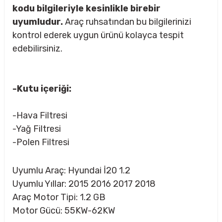
kodu bilgileriyle kesinlikle birebir
uyumludur.
Araç ruhsatından bu bilgilerinizi
kontrol ederek uygun ürünü kolayca tespit
rçalar
edebilirsiniz.
-Kutu içeriği:
nları
-Hava Filtresi
sıtma
-Yağ Filtresi
-Polen Filtresi
ve Rulman
Uyumlu Araç: Hyundai İ20 1.2
Uyumlu Yıllar: 2015 2016 2017 2018
Araç Motor Tipi: 1.2 GB
Motor Gücü: 55KW-62KW