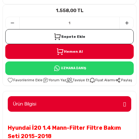
1.558,00 TL
i
Sepete Ekle
Hemen Al
Süspansiyon
UZMANA DANIŞ
ünleri
Yorum Yaz
Tavsiye Et
Fiyat Alarmı
Paylaş
Ürün Bilgisi
olu
Hyundai İ20 1.4 Mann-Filter Filtre Bakım
temi
Seti 2015-2018