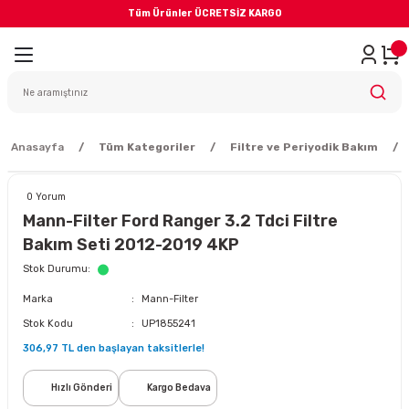
Tüm Ürünler ÜCRETSİZ KARGO
Geri Dön
iler
yodik Bakım
Anasayfa
Tüm Kategoriler
Filtre ve Periyodik Bakım
0 Yorum
Mann-Filter Ford Ranger 3.2 Tdci Filtre
Bakım Seti 2012-2019 4KP
eme Sistemi
Stok Durumu
Marka
Mann-Filter
Balata
Stok Kodu
UP1855241
306,97 TL den başlayan taksitlerle!
sörü
Hızlı Gönderi
Kargo Bedava
ar