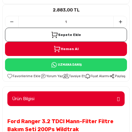
2.883,00 TL
i
Sepete Ekle
Hemen Al
Süspansiyon
UZMANA DANIŞ
ünleri
Yorum Yaz
Tavsiye Et
Fiyat Alarmı
Paylaş
Ürün Bilgisi
olu
Ford Ranger 3.2 TDCI Mann-Filter Filtre
temi
Bakım Seti 200Ps Wildtrak