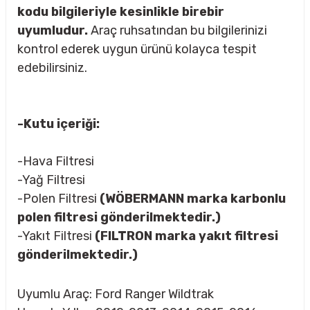
kodu bilgileriyle kesinlikle birebir
uyumludur.
Araç ruhsatından bu bilgilerinizi
kontrol ederek uygun ürünü kolayca tespit
rçalar
edebilirsiniz.
-Kutu içeriği:
nları
-Hava Filtresi
sıtma
-Yağ Filtresi
-Polen Filtresi
(WÖBERMANN marka karbonlu
ve Rulman
polen filtresi gönderilmektedir.)
-Yakıt Filtresi
(FILTRON marka yakıt filtresi
gönderilmektedir.)
Uyumlu Araç: Ford Ranger Wildtrak