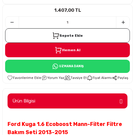
1.407,00 TL
i
Sepete Ekle
Hemen Al
Süspansiyon
UZMANA DANIŞ
ünleri
Yorum Yaz
Tavsiye Et
Fiyat Alarmı
Paylaş
Ürün Bilgisi
olu
Ford Kuga 1.6 Ecoboost Mann-Filter Filtre
temi
Bakım Seti 2013-2015