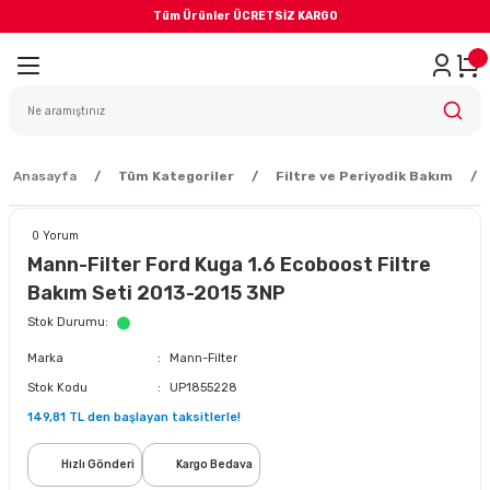
Tüm Ürünler ÜCRETSİZ KARGO
Geri Dön
iler
yodik Bakım
Anasayfa
Tüm Kategoriler
Filtre ve Periyodik Bakım
0 Yorum
Mann-Filter Ford Kuga 1.6 Ecoboost Filtre
Bakım Seti 2013-2015 3NP
eme Sistemi
Stok Durumu
Marka
Mann-Filter
Balata
Stok Kodu
UP1855228
149,81 TL den başlayan taksitlerle!
sörü
Hızlı Gönderi
Kargo Bedava
ar