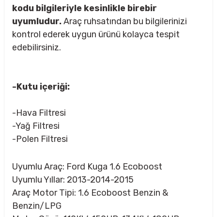
kodu bilgileriyle kesinlikle birebir
uyumludur.
Araç ruhsatından bu bilgilerinizi
kontrol ederek uygun ürünü kolayca tespit
rçalar
edebilirsiniz.
-Kutu içeriği:
nları
-Hava Filtresi
sıtma
-Yağ Filtresi
-Polen Filtresi
ve Rulman
Uyumlu Araç: Ford Kuga 1.6 Ecoboost
Uyumlu Yıllar: 2013-2014-2015
Araç Motor Tipi: 1.6 Ecoboost Benzin &
Benzin/LPG