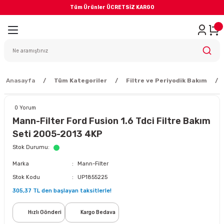
Tüm Ürünler ÜCRETSİZ KARGO
Geri Dön
iler
yodik Bakım
Anasayfa
Tüm Kategoriler
Filtre ve Periyodik Bakım
0 Yorum
Mann-Filter Ford Fusion 1.6 Tdci Filtre Bakım
Seti 2005-2013 4KP
eme Sistemi
Stok Durumu
Marka
Mann-Filter
Balata
Stok Kodu
UP1855225
305,37 TL den başlayan taksitlerle!
sörü
Hızlı Gönderi
Kargo Bedava
ar