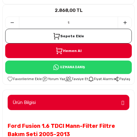
2.868,00 TL
i
Sepete Ekle
Hemen Al
Süspansiyon
UZMANA DANIŞ
ünleri
Yorum Yaz
Tavsiye Et
Fiyat Alarmı
Paylaş
Ürün Bilgisi
olu
Ford Fusion 1.6 TDCI Mann-Filter Filtre
temi
Bakım Seti 2005-2013