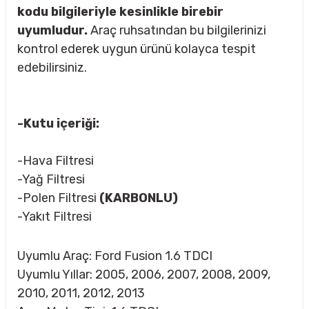
kodu bilgileriyle kesinlikle birebir
uyumludur.
Araç ruhsatından bu bilgilerinizi
kontrol ederek uygun ürünü kolayca tespit
rçalar
edebilirsiniz.
-Kutu içeriği:
nları
-Hava Filtresi
sıtma
-Yağ Filtresi
-Polen Filtresi
(KARBONLU)
ve Rulman
-Yakıt Filtresi
Uyumlu Araç: Ford Fusion 1.6 TDCI
Uyumlu Yıllar: 2005, 2006, 2007, 2008, 2009,
2010, 2011, 2012, 2013