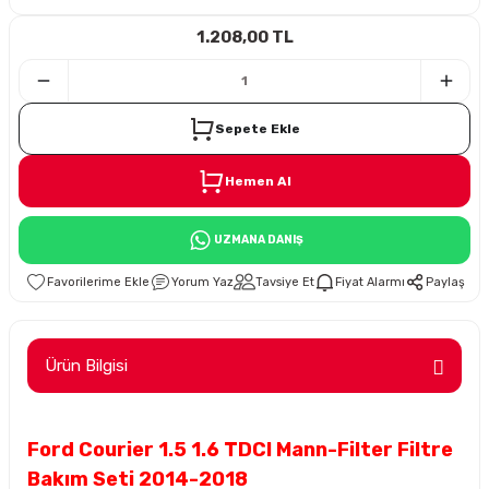
1.208,00 TL
i
Sepete Ekle
Hemen Al
Süspansiyon
UZMANA DANIŞ
ünleri
Yorum Yaz
Tavsiye Et
Fiyat Alarmı
Paylaş
Ürün Bilgisi
olu
Ford Courier 1.5 1.6 TDCI Mann-Filter Filtre
temi
Bakım Seti 2014-2018