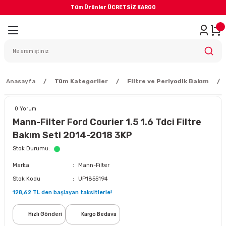
Tüm Ürünler ÜCRETSİZ KARGO
Geri Dön
iler
yodik Bakım
Anasayfa
Tüm Kategoriler
Filtre ve Periyodik Bakım
0 Yorum
Mann-Filter Ford Courier 1.5 1.6 Tdci Filtre
Bakım Seti 2014-2018 3KP
eme Sistemi
Stok Durumu
Marka
Mann-Filter
Balata
Stok Kodu
UP1855194
128,62 TL den başlayan taksitlerle!
sörü
Hızlı Gönderi
Kargo Bedava
ar