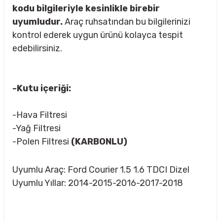
kodu bilgileriyle kesinlikle birebir
uyumludur.
Araç ruhsatından bu bilgilerinizi
kontrol ederek uygun ürünü kolayca tespit
rçalar
edebilirsiniz.
-Kutu içeriği:
nları
-Hava Filtresi
sıtma
-Yağ Filtresi
-Polen Filtresi
(KARBONLU)
ve Rulman
Uyumlu Araç: Ford Courier 1.5 1.6 TDCI Dizel
Uyumlu Yıllar: 2014-2015-2016-2017-2018