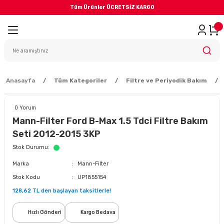
Tüm Ürünler ÜCRETSİZ KARGO
Geri Dön
iler
yodik Bakım
Anasayfa
Tüm Kategoriler
Filtre ve Periyodik Bakım
0 Yorum
Mann-Filter Ford B-Max 1.5 Tdci Filtre Bakım
Seti 2012-2015 3KP
eme Sistemi
Stok Durumu
Marka
Mann-Filter
Balata
Stok Kodu
UP1855154
128,62 TL den başlayan taksitlerle!
sörü
Hızlı Gönderi
Kargo Bedava
ar