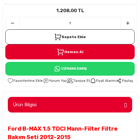
1.208,00 TL
i
Sepete Ekle
Hemen Al
Süspansiyon
UZMANA DANIŞ
ünleri
Yorum Yaz
Tavsiye Et
Fiyat Alarmı
Paylaş
Ürün Bilgisi
olu
Ford B-MAX 1.5 TDCI Mann-Filter Filtre
temi
Bakım Seti 2012-2015