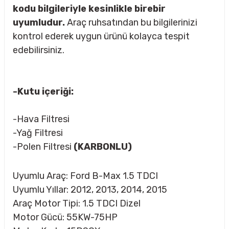
kodu bilgileriyle kesinlikle birebir
uyumludur.
Araç ruhsatından bu bilgilerinizi
kontrol ederek uygun ürünü kolayca tespit
rçalar
edebilirsiniz.
-Kutu içeriği:
nları
-Hava Filtresi
sıtma
-Yağ Filtresi
-Polen Filtresi
(KARBONLU)
ve Rulman
Uyumlu Araç: Ford B-Max 1.5 TDCI
Uyumlu Yıllar: 2012, 2013, 2014, 2015
Araç Motor Tipi: 1.5 TDCI Dizel
Motor Gücü: 55KW-75HP