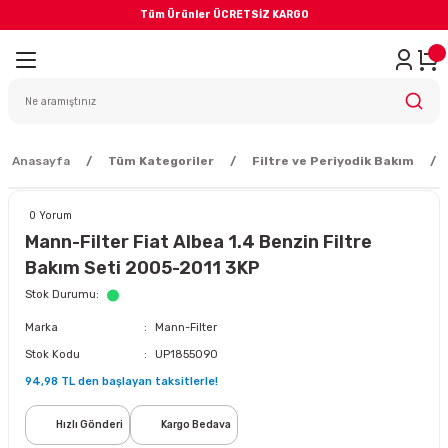
Tüm Ürünler ÜCRETSİZ KARGO
Geri Dön
iler
yodik Bakım
Anasayfa
Tüm Kategoriler
Filtre ve Periyodik Bakım
0 Yorum
Mann-Filter Fiat Albea 1.4 Benzin Filtre
Bakım Seti 2005-2011 3KP
eme Sistemi
Stok Durumu
Marka
Mann-Filter
Balata
Stok Kodu
UP1855090
94,98 TL den başlayan taksitlerle!
sörü
Hızlı Gönderi
Kargo Bedava
ar