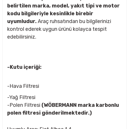
belirtilen marka, model, yakıt tipi ve motor
kodu bilgileriyle kesinlikle birebir
uyumludur.
Araç ruhsatından bu bilgilerinizi
rçalar
kontrol ederek uygun ürünü kolayca tespit
edebilirsiniz.
nları
-Kutu içeriği:
sıtma
-Hava Filtresi
ve Rulman
-Yağ Filtresi
-Polen Filtresi
(WÖBERMANN marka karbonlu
polen filtresi gönderilmektedir.)