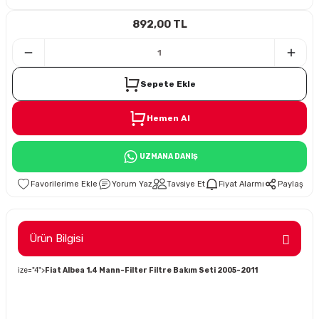
892,00 TL
i
Sepete Ekle
Hemen Al
Süspansiyon
UZMANA DANIŞ
ünleri
Yorum Yaz
Tavsiye Et
Fiyat Alarmı
Paylaş
Ürün Bilgisi
olu
ize="4">
Fiat Albea 1.4 Mann-Filter Filtre Bakım Seti 2005-2011
temi