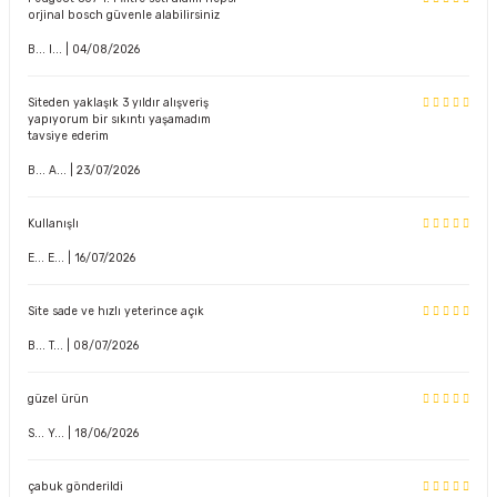
orjinal bosch güvenle alabilirsiniz
B... I... | 04/08/2026
Siteden yaklaşık 3 yıldır alışveriş
yapıyorum bir sıkıntı yaşamadım
tavsiye ederim
B... A... | 23/07/2026
Kullanışlı
E... E... | 16/07/2026
Site sade ve hızlı yeterince açık
B... T... | 08/07/2026
güzel ürün
S... Y... | 18/06/2026
çabuk gönderildi