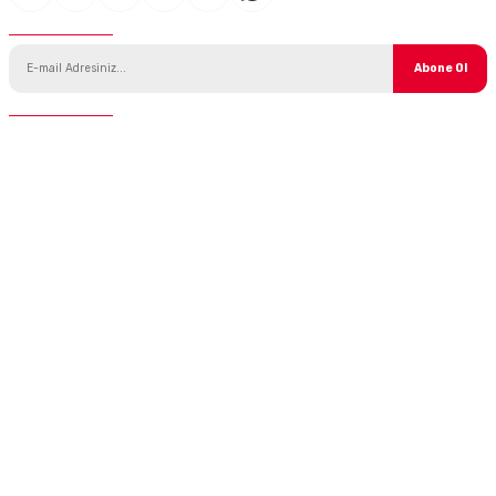
E-Bülten Aboneliği
Abone Ol
İletişim
Telefon :
0 850 775 0 333
E-Mail :
info@ustaparcaci.com.tr
Andiclar.com
Bilgilendirme
Kategoriler
Parçalar