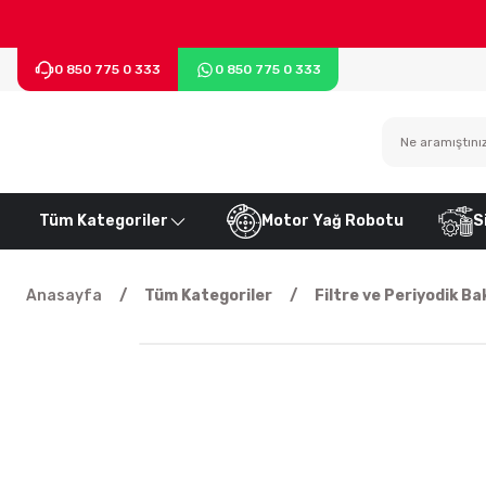
0 850 775 0 333
0 850 775 0 333
Tüm Kategoriler
Motor Yağ Robotu
S
Anasayfa
Tüm Kategoriler
Filtre ve Periyodik Ba