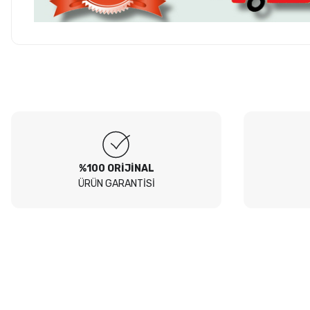
Hesaplı fiyatlar ve orijinal ürünler. Tavsiye ederim. Sadece
kargolamada hassas parçaların hasarsız gelmesi için bir tık daha
Ürün hakkında henü
fazla tedbir alınırsa olsa süper olur.
O... E... | 05/08/2026
Soru
Peugeot 307 1.4 filtre seti aldim hepsi orjinal bosch güvenle
alabilirsiniz
B... I... | 04/08/2026
%100 ORİJİNAL
ÜRÜN GARANTİSİ
Siteden yaklaşık 3 yıldır alışveriş yapıyorum bir sıkıntı yaşamadım
tavsiye ederim
B... A... | 23/07/2026
Kullanışlı
E... E... | 16/07/2026