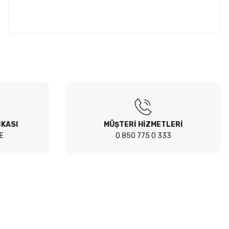
İKASI
MÜŞTERİ HİZMETLERİ
E
0 850 775 0 333
İletişim