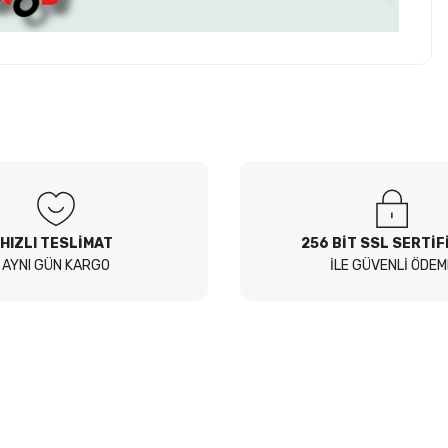
z soru sorulmamış.
 Sor
HIZLI TESLİMAT
256 BİT SSL SERTİF
AYNI GÜN KARGO
İLE GÜVENLİ ÖDEM
E-Bülten Aboneliği