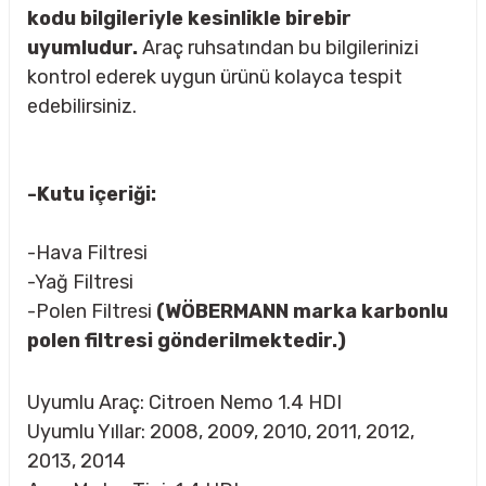
kodu bilgileriyle kesinlikle birebir
uyumludur.
Araç ruhsatından bu bilgilerinizi
kontrol ederek uygun ürünü kolayca tespit
rçalar
edebilirsiniz.
-Kutu içeriği:
nları
-Hava Filtresi
sıtma
-Yağ Filtresi
-Polen Filtresi
(WÖBERMANN marka karbonlu
ve Rulman
polen filtresi gönderilmektedir.)
Uyumlu Araç: Citroen Nemo 1.4 HDI
Uyumlu Yıllar: 2008, 2009, 2010, 2011, 2012,
2013, 2014