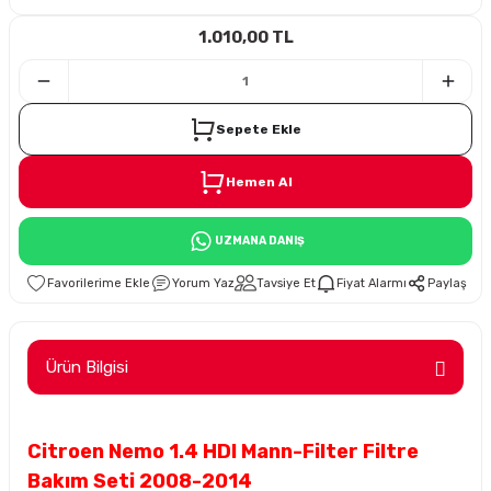
1.010,00 TL
i
Sepete Ekle
Hemen Al
Süspansiyon
UZMANA DANIŞ
ünleri
Yorum Yaz
Tavsiye Et
Fiyat Alarmı
Paylaş
Ürün Bilgisi
olu
Citroen Nemo 1.4 HDI Mann-Filter Filtre
temi
Bakım Seti 2008-2014