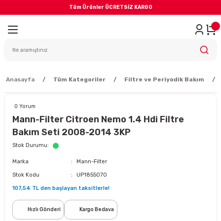
Tüm Ürünler ÜCRETSİZ KARGO
Geri Dön
iler
yodik Bakım
Anasayfa
Tüm Kategoriler
Filtre ve Periyodik Bakım
0 Yorum
Mann-Filter Citroen Nemo 1.4 Hdi Filtre
Bakım Seti 2008-2014 3KP
eme Sistemi
Stok Durumu
Marka
Mann-Filter
Balata
Stok Kodu
UP1855070
107,54 TL den başlayan taksitlerle!
sörü
Hızlı Gönderi
Kargo Bedava
ar