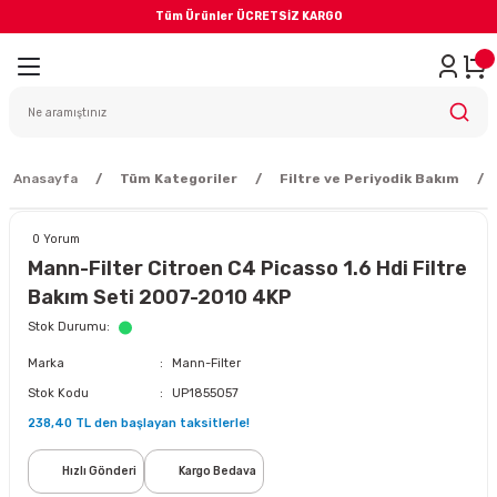
Tüm Ürünler ÜCRETSİZ KARGO
Geri Dön
iler
yodik Bakım
Anasayfa
Tüm Kategoriler
Filtre ve Periyodik Bakım
0 Yorum
Mann-Filter Citroen C4 Picasso 1.6 Hdi Filtre
Bakım Seti 2007-2010 4KP
eme Sistemi
Stok Durumu
Marka
Mann-Filter
Balata
Stok Kodu
UP1855057
238,40 TL den başlayan taksitlerle!
sörü
Hızlı Gönderi
Kargo Bedava
ar