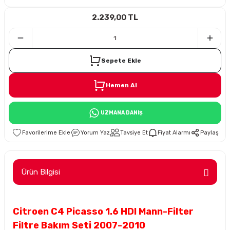
2.239,00 TL
i
Sepete Ekle
Hemen Al
Süspansiyon
UZMANA DANIŞ
ünleri
Yorum Yaz
Tavsiye Et
Fiyat Alarmı
Paylaş
Ürün Bilgisi
olu
Citroen C4 Picasso 1.6 HDI Mann-Filter
temi
Filtre Bakım Seti 2007-2010