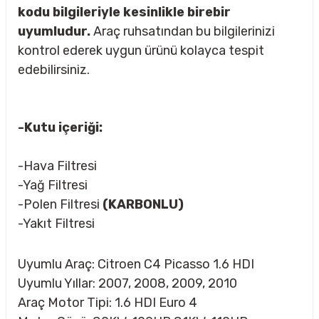
kodu bilgileriyle kesinlikle birebir
uyumludur.
Araç ruhsatından bu bilgilerinizi
kontrol ederek uygun ürünü kolayca tespit
rçalar
edebilirsiniz.
-Kutu içeriği:
nları
-Hava Filtresi
sıtma
-Yağ Filtresi
-Polen Filtresi
(KARBONLU)
ve Rulman
-Yakıt Filtresi
Uyumlu Araç: Citroen C4 Picasso 1.6 HDI
Uyumlu Yıllar: 2007, 2008, 2009, 2010
Araç Motor Tipi: 1.6 HDI Euro 4