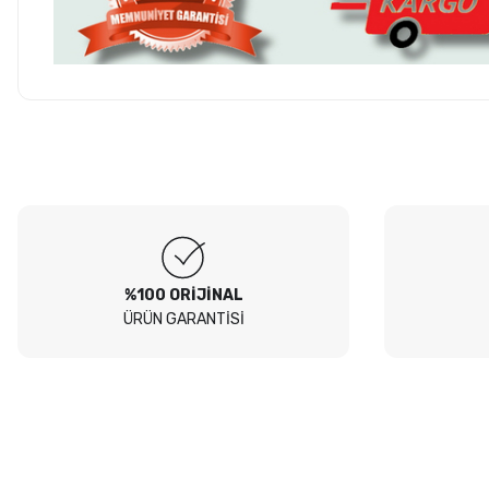
Hesaplı fiyatlar ve orijinal ürünler. Tavsiye ederim. Sadece
kargolamada hassas parçaların hasarsız gelmesi için bir tık daha
Ürün hakkında henü
fazla tedbir alınırsa olsa süper olur.
O... E... | 05/08/2026
Soru
Peugeot 307 1.4 filtre seti aldim hepsi orjinal bosch güvenle
alabilirsiniz
B... I... | 04/08/2026
%100 ORİJİNAL
ÜRÜN GARANTİSİ
Siteden yaklaşık 3 yıldır alışveriş yapıyorum bir sıkıntı yaşamadım
tavsiye ederim
B... A... | 23/07/2026
Kullanışlı
E... E... | 16/07/2026