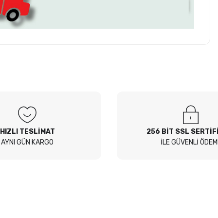
z soru sorulmamış.
 Sor
HIZLI TESLİMAT
256 BİT SSL SERTİF
AYNI GÜN KARGO
İLE GÜVENLİ ÖDEM