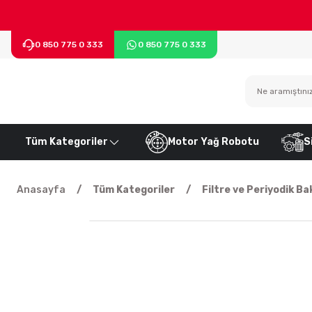
0 850 775 0 333
0 850 775 0 333
Tüm Kategoriler
Motor Yağ Robotu
S
Anasayfa
Tüm Kategoriler
Filtre ve Periyodik Ba