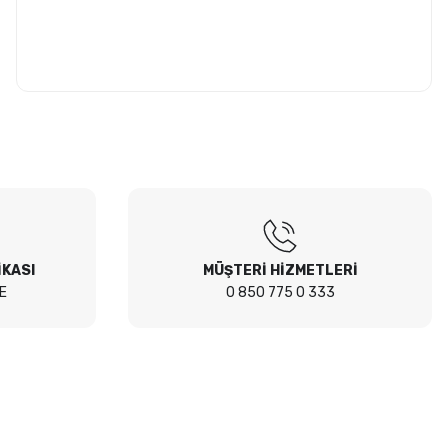
İKASI
MÜŞTERİ HİZMETLERİ
E
0 850 775 0 333