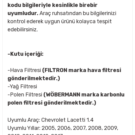
kodu bilgileriyle kesinlikle birebir
uyumludur.
Araç ruhsatından bu bilgilerinizi
kontrol ederek uygun ürünü kolayca tespit
rçalar
edebilirsiniz.
-Kutu içeriği:
nları
-Hava Filtresi
(FILTRON marka hava filtresi
sıtma
gönderilmektedir.)
-Yağ Filtresi
ve Rulman
-Polen Filtresi
(WÖBERMANN marka karbonlu
polen filtresi gönderilmektedir.)
Uyumlu Araç: Chevrolet Lacetti 1.4
Uyumlu Yıllar: 2005, 2006, 2007, 2008, 2009,