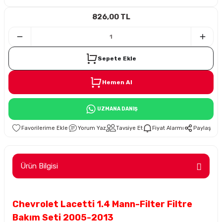
826,00 TL
i
Sepete Ekle
Hemen Al
Süspansiyon
UZMANA DANIŞ
ünleri
Yorum Yaz
Tavsiye Et
Fiyat Alarmı
Paylaş
Ürün Bilgisi
olu
Chevrolet Lacetti 1.4 Mann-Filter Filtre
temi
Bakım Seti 2005-2013