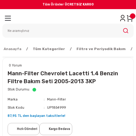
Tüm Ürünler ÜCRETSİZ KARGO
Geri Dön
iler
yodik Bakım
Anasayfa
Tüm Kategoriler
Filtre ve Periyodik Bakım
0 Yorum
Mann-Filter Chevrolet Lacetti 1.4 Benzin
Filtre Bakım Seti 2005-2013 3KP
eme Sistemi
Stok Durumu
Marka
Mann-Filter
Balata
Stok Kodu
UP1854999
87,95 TL den başlayan taksitlerle!
sörü
Hızlı Gönderi
Kargo Bedava
ar