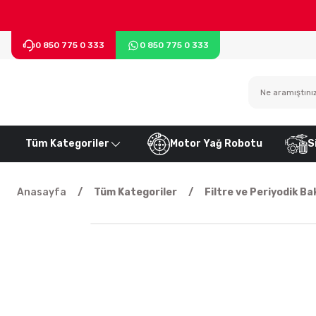
0 850 775 0 333
0 850 775 0 333
Tüm Kategoriler
Motor Yağ Robotu
S
Anasayfa
Tüm Kategoriler
Filtre ve Periyodik Ba