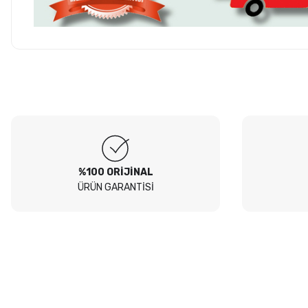
Hesaplı fiyatlar ve orijinal ürünler. Tavsiye ederim. Sadece
kargolamada hassas parçaların hasarsız gelmesi için bir tık daha
Ürün hakkında henü
fazla tedbir alınırsa olsa süper olur.
O... E... | 05/08/2026
Soru
Peugeot 307 1.4 filtre seti aldim hepsi orjinal bosch güvenle
alabilirsiniz
B... I... | 04/08/2026
%100 ORİJİNAL
ÜRÜN GARANTİSİ
Siteden yaklaşık 3 yıldır alışveriş yapıyorum bir sıkıntı yaşamadım
tavsiye ederim
B... A... | 23/07/2026
Kullanışlı
E... E... | 16/07/2026