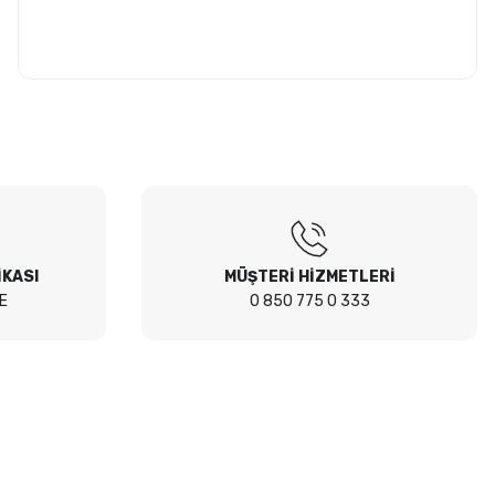
İKASI
MÜŞTERİ HİZMETLERİ
E
0 850 775 0 333