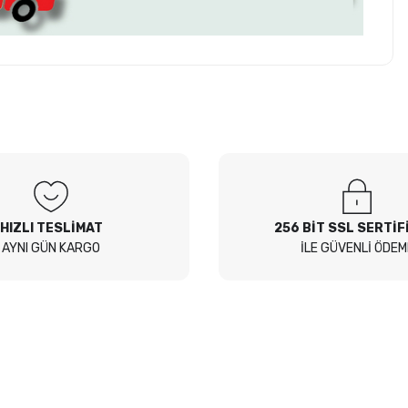
z soru sorulmamış.
 Sor
HIZLI TESLİMAT
256 BİT SSL SERTİF
AYNI GÜN KARGO
İLE GÜVENLİ ÖDEM