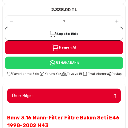
2.338,00 TL
i
Sepete Ekle
Hemen Al
Süspansiyon
UZMANA DANIŞ
ünleri
Yorum Yaz
Tavsiye Et
Fiyat Alarmı
Paylaş
Ürün Bilgisi
olu
Bmw 3.16 Mann-Filter Filtre Bakım Seti E46
temi
1998-2002 M43