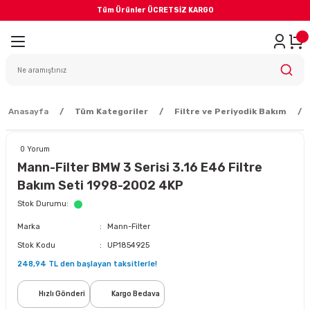
Tüm Ürünler ÜCRETSİZ KARGO
Geri Dön
iler
yodik Bakım
Anasayfa
Tüm Kategoriler
Filtre ve Periyodik Bakım
0 Yorum
Mann-Filter BMW 3 Serisi 3.16 E46 Filtre
Bakım Seti 1998-2002 4KP
eme Sistemi
Stok Durumu
Marka
Mann-Filter
Balata
Stok Kodu
UP1854925
248,94 TL den başlayan taksitlerle!
sörü
Hızlı Gönderi
Kargo Bedava
ar