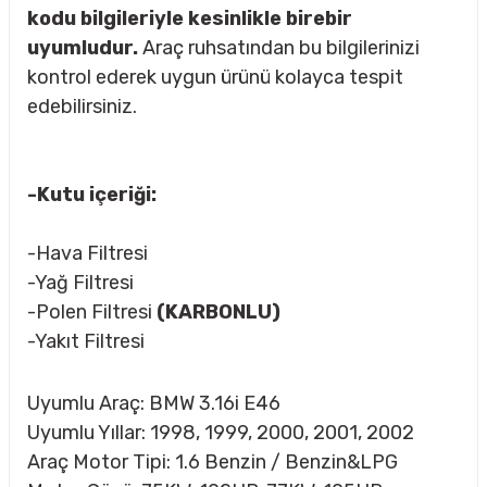
kodu bilgileriyle kesinlikle birebir
uyumludur.
Araç ruhsatından bu bilgilerinizi
kontrol ederek uygun ürünü kolayca tespit
rçalar
edebilirsiniz.
-Kutu içeriği:
nları
-Hava Filtresi
sıtma
-Yağ Filtresi
-Polen Filtresi
(KARBONLU)
ve Rulman
-Yakıt Filtresi
Uyumlu Araç: BMW 3.16i E46
Uyumlu Yıllar: 1998, 1999, 2000, 2001, 2002
Araç Motor Tipi: 1.6 Benzin / Benzin&LPG