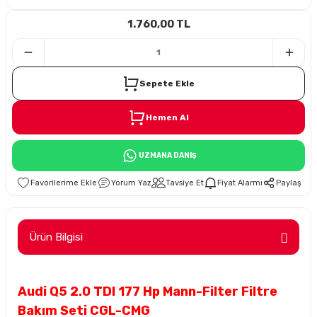
1.760,00 TL
i
Sepete Ekle
Hemen Al
Süspansiyon
UZMANA DANIŞ
ünleri
Yorum Yaz
Tavsiye Et
Fiyat Alarmı
Paylaş
Ürün Bilgisi
olu
Audi Q5 2.0 TDI 177 Hp Mann-Filter Filtre
temi
Bakım Seti CGL-CMG