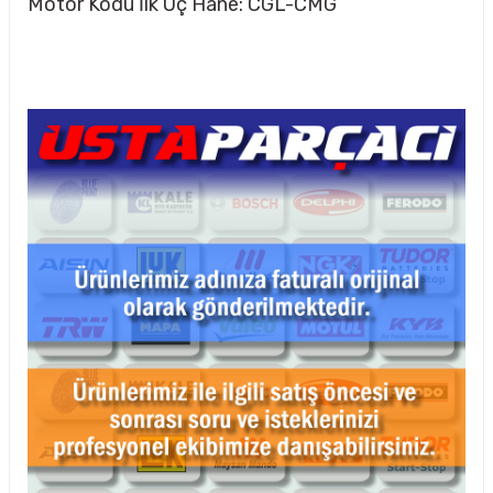
Motor Kodu İlk Üç Hane: CGL-CMG