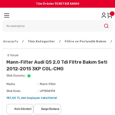
Tüm Ürünler ÜCRETSİZ KARGO
Geri Dön
iler
yodik Bakım
Anasayfa
Tüm Kategoriler
Filtre ve Periyodik Bakım
0 Yorum
Mann-Filter Audi Q5 2.0 Tdi Filtre Bakım Seti
2012-2015 3KP CGL-CMG
eme Sistemi
Stok Durumu
Marka
Mann-Filter
Balata
Stok Kodu
UP1854914
187,40 TL den başlayan taksitlerle!
sörü
Hızlı Gönderi
Kargo Bedava
ar