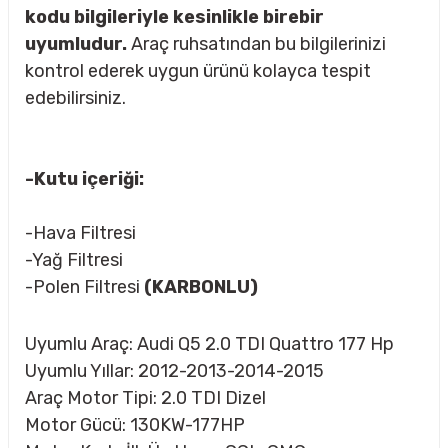
kodu bilgileriyle kesinlikle birebir
uyumludur.
Araç ruhsatından bu bilgilerinizi
kontrol ederek uygun ürünü kolayca tespit
rçalar
edebilirsiniz.
-Kutu içeriği:
nları
-Hava Filtresi
sıtma
-Yağ Filtresi
-Polen Filtresi
(KARBONLU)
ve Rulman
Uyumlu Araç: Audi Q5 2.0 TDI Quattro 177 Hp
Uyumlu Yıllar: 2012-2013-2014-2015
Araç Motor Tipi: 2.0 TDI Dizel
Motor Gücü: 130KW-177HP