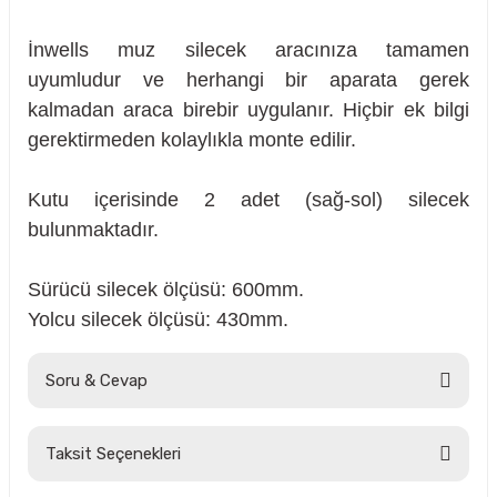
İnwells muz silecek aracınıza tamamen
uyumludur ve herhangi bir aparata gerek
kalmadan araca birebir uygulanır. Hiçbir ek bilgi
gerektirmeden kolaylıkla monte edilir.
Kutu içerisinde 2 adet (sağ-sol) silecek
bulunmaktadır.
Sürücü silecek ölçüsü: 600mm.
Yolcu silecek ölçüsü: 430mm.
Soru & Cevap
sörü
Taksit Seçenekleri
Ürün hakkında henüz soru sorulmamış.
m Ürünleri