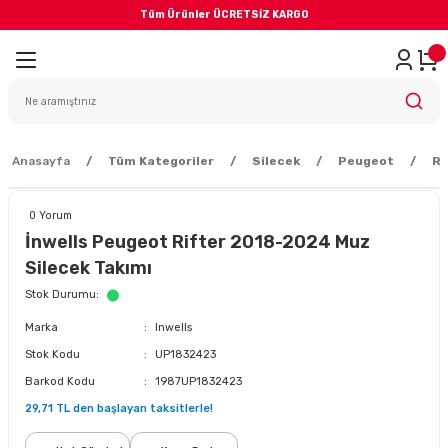
Tüm Ürünler ÜCRETSİZ KARGO
Geri Dön
iler
yodik Bakım
Anasayfa
Tüm Kategoriler
Silecek
Peugeot
Ri
0 Yorum
İnwells Peugeot Rifter 2018-2024 Muz
Silecek Takımı
eme Sistemi
Stok Durumu
Marka
Inwells
Balata
Stok Kodu
UP1832423
Barkod Kodu
1987UP1832423
sörü
29,71 TL den başlayan taksitlerle!
ar