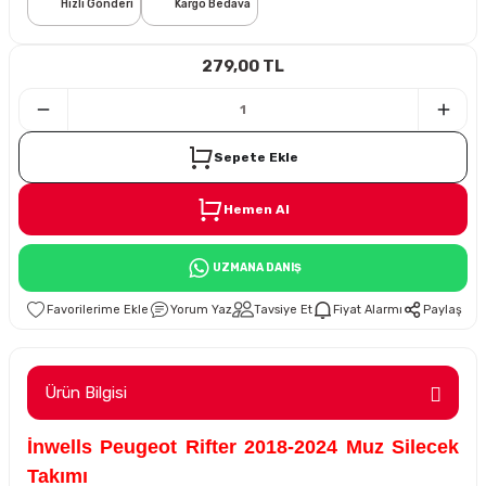
Hızlı Gönderi
Kargo Bedava
i
279,00 TL
Sepete Ekle
Hemen Al
Süspansiyon
UZMANA DANIŞ
ünleri
Yorum Yaz
Tavsiye Et
Fiyat Alarmı
Paylaş
Ürün Bilgisi
olu
İnwells Peugeot Rifter 2018-2024 Muz Silecek
temi
Takımı