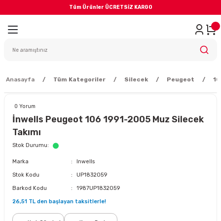
Tüm Ürünler ÜCRETSİZ KARGO
Geri Dön
iler
yodik Bakım
Anasayfa
Tüm Kategoriler
Silecek
Peugeot
10
0 Yorum
İnwells Peugeot 106 1991-2005 Muz Silecek
Takımı
eme Sistemi
Stok Durumu
Marka
Inwells
Balata
Stok Kodu
UP1832059
Barkod Kodu
1987UP1832059
sörü
26,51 TL den başlayan taksitlerle!
ar