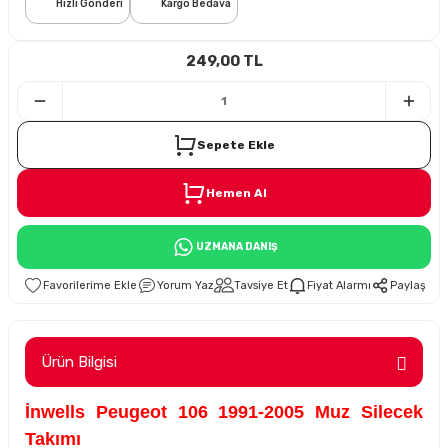
Hızlı Gönderi
Kargo Bedava
i
249,00 TL
Sepete Ekle
Hemen Al
Süspansiyon
UZMANA DANIŞ
ünleri
Yorum Yaz
Tavsiye Et
Fiyat Alarmı
Paylaş
Ürün Bilgisi
olu
İnwells Peugeot 106 1991-2005 Muz Silecek
temi
Takımı