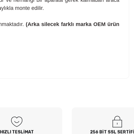
r ve herhangi bir aparata gerek kalmadan araca
ylıkla monte edilir.
nmaktadır.
(Arka silecek farklı marka OEM ürün
z soru sorulmamış.
 Sor
HIZLI TESLİMAT
256 BİT SSL SERTİF