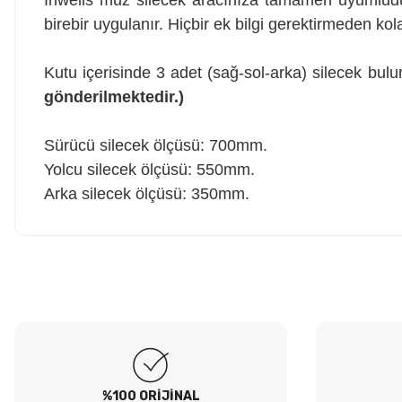
İnwells muz silecek aracınıza tamamen uyumludu
birebir uygulanır. Hiçbir ek bilgi gerektirmeden kola
Kutu içerisinde 3 adet (sağ-sol-arka) silecek bulu
gönderilmektedir.)
Sürücü silecek ölçüsü: 700mm.
Yolcu silecek ölçüsü: 550mm.
Arka silecek ölçüsü: 350mm.
Hesaplı fiyatlar ve orijinal ürünler. Tavsiye ederim. Sadece
kargolamada hassas parçaların hasarsız gelmesi için bir tık daha
Ürün hakkında henü
fazla tedbir alınırsa olsa süper olur.
O... E... | 05/08/2026
Soru
Peugeot 307 1.4 filtre seti aldim hepsi orjinal bosch güvenle
alabilirsiniz
B... I... | 04/08/2026
%100 ORİJİNAL