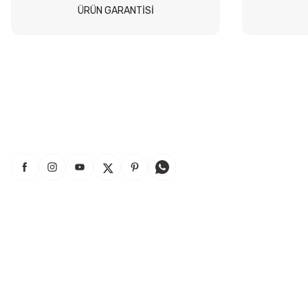
ÜRÜN GARANTİSİ
Siteden yaklaşık 3 yıldır alışveriş yapıyorum bir sıkıntı yaşamadım
tavsiye ederim
B... A... | 23/07/2026
Kullanışlı
E... E... | 16/07/2026
Site sade ve hızlı yeterince açık
B... T... | 08/07/2026
güzel ürün
S... Y... | 18/06/2026
Andiclar.com
Bilgilendirme
çabuk gönderildi
Giriş Yap
Mesafeli Satış Sözleşmesi
SERHAT YILMAZ | 18/06/2026
İletişim
Gizlilik ve Güvenlik
Hakkımızda
İptal İade Koşullari