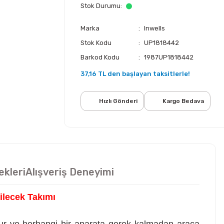
Stok Durumu
Marka
Inwells
Stok Kodu
UP1818442
Barkod Kodu
1987UP1818442
37,16 TL den başlayan taksitlerle!
Hızlı Gönderi
Kargo Bedava
ekleri
Alışveriş Deneyimi
ilecek Takımı