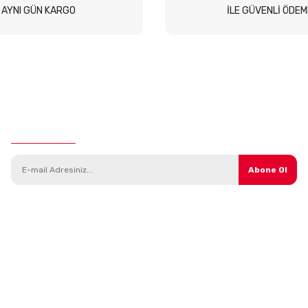
AYNI GÜN KARGO
İLE GÜVENLİ ÖDEM
E-Bülten Aboneliği
Abone Ol
Kategoriler
Parçalar
Araç Modelleri
Direksiyon Sistemi
Yedek Parça
Isıtma ve Soğutma Sistemi
Bakım Ürünleri
Debriyaj Sistemi