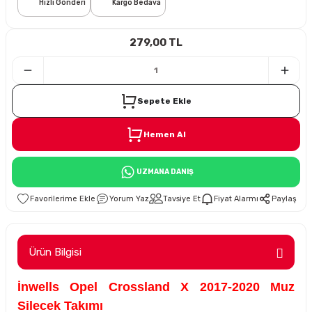
Hızlı Gönderi
Kargo Bedava
i
279,00 TL
Sepete Ekle
Hemen Al
Süspansiyon
UZMANA DANIŞ
ünleri
Yorum Yaz
Tavsiye Et
Fiyat Alarmı
Paylaş
Ürün Bilgisi
olu
İnwells Opel Crossland X 2017-2020 Muz
temi
Silecek Takımı