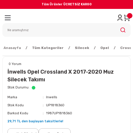
Tüm Ürünler ÜCRETSİZ KARGO
Geri Dön
iler
yodik Bakım
Anasayfa
Tüm Kategoriler
Silecek
Opel
Crossl
0 Yorum
İnwells Opel Crossland X 2017-2020 Muz
Silecek Takımı
eme Sistemi
Stok Durumu
Marka
Inwells
Balata
Stok Kodu
UP1818360
Barkod Kodu
1987UP1818360
sörü
29,71 TL den başlayan taksitlerle!
ar