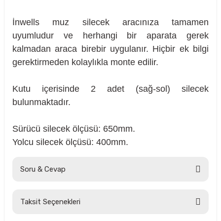
İnwells muz silecek aracınıza tamamen
uyumludur ve herhangi bir aparata gerek
kalmadan araca birebir uygulanır. Hiçbir ek bilgi
gerektirmeden kolaylıkla monte edilir.
Kutu içerisinde 2 adet (sağ-sol) silecek
bulunmaktadır.
Sürücü silecek ölçüsü: 650mm.
Yolcu silecek ölçüsü: 400mm.
Soru & Cevap
sörü
Taksit Seçenekleri
Ürün hakkında henüz soru sorulmamış.
m Ürünleri