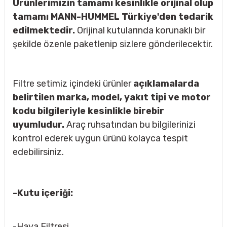
Ürünlerimizin tamamı kesinlikle orijinal olup
tamamı MANN-HUMMEL Türkiye'den tedarik
edilmektedir.
Orijinal kutularında korunaklı bir
şekilde özenle paketlenip sizlere gönderilecektir.
rçalar
Filtre setimiz içindeki ürünler
açıklamalarda
belirtilen marka, model, yakıt tipi ve motor
nları
kodu bilgileriyle kesinlikle birebir
uyumludur.
Araç ruhsatından bu bilgilerinizi
sıtma
kontrol ederek uygun ürünü kolayca tespit
edebilirsiniz.
ve Rulman
-Kutu içeriği:
-Hava Filtresi