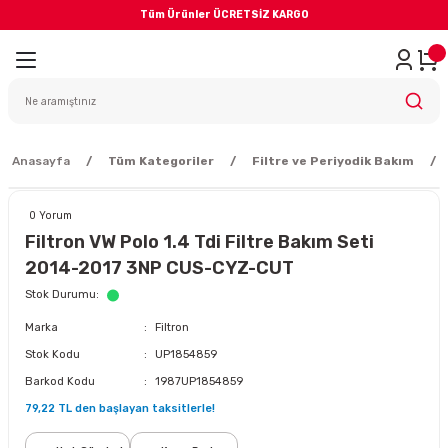
Tüm Ürünler ÜCRETSİZ KARGO
Geri Dön
iler
yodik Bakım
Anasayfa
Tüm Kategoriler
Filtre ve Periyodik Bakım
0 Yorum
Filtron VW Polo 1.4 Tdi Filtre Bakım Seti
2014-2017 3NP CUS-CYZ-CUT
eme Sistemi
Stok Durumu
Marka
Filtron
Balata
Stok Kodu
UP1854859
Barkod Kodu
1987UP1854859
sörü
79,22 TL den başlayan taksitlerle!
ar