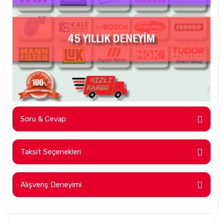
Soru & Cevap
Taksit Seçenekleri
Ürün hakkında henüz soru sorulmamış.
Alışveriş Deneyimi
Soru Sor
Hesaplı fiyatlar ve orijinal ürünler.
Tavsiye ederim. Sadece kargolamada
hassas parçaların hasarsız gelmesi