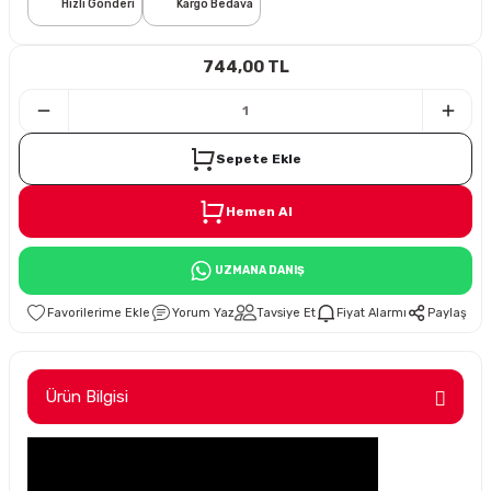
Hızlı Gönderi
Kargo Bedava
i
744,00 TL
Sepete Ekle
Hemen Al
Süspansiyon
UZMANA DANIŞ
ünleri
Yorum Yaz
Tavsiye Et
Fiyat Alarmı
Paylaş
Ürün Bilgisi
olu
temi