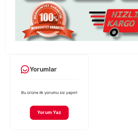
Hesaplı fiyatlar ve orijinal ürünler. Tavsiye ederim. Sadece
kargolamada hassas parçaların hasarsız gelmesi için bir tık daha
Ürün hakkında henü
fazla tedbir alınırsa olsa süper olur.
Yorumlar
O... E... | 05/08/2026
Soru
Peugeot 307 1.4 filtre seti aldim hepsi orjinal bosch güvenle
alabilirsiniz
Bu ürüne ilk yorumu siz yapın!
B... I... | 04/08/2026
Yorum Yaz
Siteden yaklaşık 3 yıldır alışveriş yapıyorum bir sıkıntı yaşamadım
tavsiye ederim
B... A... | 23/07/2026