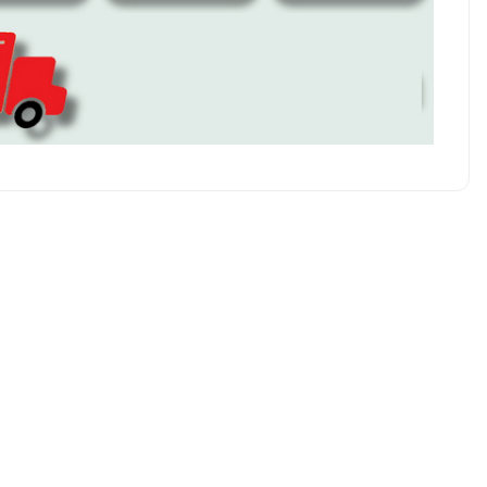
z soru sorulmamış.
 Sor