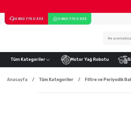
0 850 775 0 333
0 850 775 0 333
Tüm Kategoriler
Motor Yağ Robotu
S
Anasayfa
Tüm Kategoriler
Filtre ve Periyodik Ba