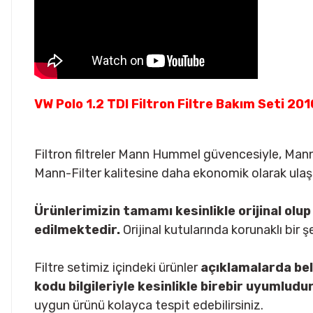
VW Polo 1.2 TDI Filtron Filtre Bakım Seti 20
Filtron filtreler Mann Hummel güvencesiyle, Mann
Mann-Filter kalitesine daha ekonomik olarak ula
Ürünlerimizin tamamı kesinlikle orijinal o
edilmektedir.
Orijinal kutularında korunaklı bir 
Filtre setimiz içindeki ürünler
açıklamalarda bel
kodu bilgileriyle kesinlikle birebir uyumludur
uygun ürünü kolayca tespit edebilirsiniz.