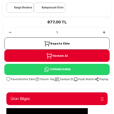
Kargo Bedava
Kampanyalı Ürün
i
877,00 TL
Sepete Ekle
Süspansiyon
Hemen Al
ünleri
UZMANA DANIŞ
Yorum Yaz
Tavsiye Et
Fiyat Alarmı
Paylaş
olu
Ürün Bilgisi
temi