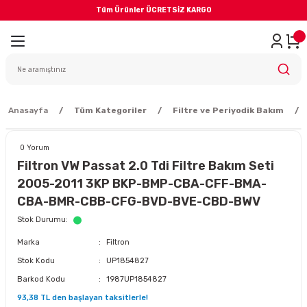
Tüm Ürünler ÜCRETSİZ KARGO
Geri Dön
iler
yodik Bakım
Anasayfa
Tüm Kategoriler
Filtre ve Periyodik Bakım
0 Yorum
Filtron VW Passat 2.0 Tdi Filtre Bakım Seti
2005-2011 3KP BKP-BMP-CBA-CFF-BMA-
eme Sistemi
CBA-BMR-CBB-CFG-BVD-BVE-CBD-BWV
Stok Durumu
Balata
Marka
Filtron
Stok Kodu
UP1854827
sörü
Barkod Kodu
1987UP1854827
93,38 TL den başlayan taksitlerle!
ar