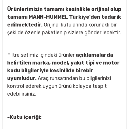
Ürünlerimizin tamamı kesinlikle orijinal olup
tamamı MANN-HUMMEL Türkiye'den tedarik
edilmektedir.
Orijinal kutularında korunaklı bir
rçalar
şekilde özenle paketlenip sizlere gönderilecektir.
Filtre setimiz içindeki ürünler
açıklamalarda
nları
belirtilen marka, model, yakıt tipi ve motor
kodu bilgileriyle kesinlikle birebir
sıtma
uyumludur.
Araç ruhsatından bu bilgilerinizi
kontrol ederek uygun ürünü kolayca tespit
ve Rulman
edebilirsiniz.
-Kutu içeriği: