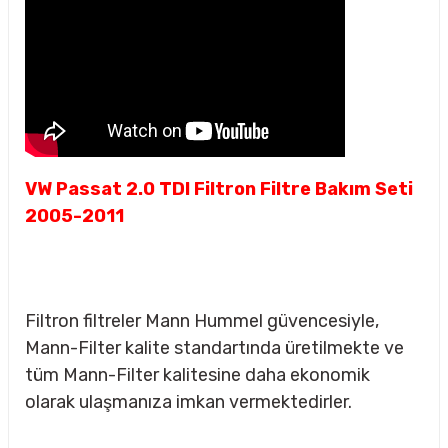
VW Passat 2.0 TDI Filtron Filtre Bakım Seti
2005-2011
Filtron filtreler Mann Hummel güvencesiyle,
Mann-Filter kalite standartında üretilmekte ve
tüm Mann-Filter kalitesine daha ekonomik
sörü
olarak ulaşmanıza imkan vermektedirler.
m Ürünleri