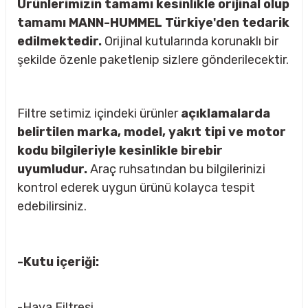
Ürünlerimizin tamamı kesinlikle orijinal olup
tamamı MANN-HUMMEL Türkiye'den tedarik
edilmektedir.
Orijinal kutularında korunaklı bir
şekilde özenle paketlenip sizlere gönderilecektir.
rçalar
Filtre setimiz içindeki ürünler
açıklamalarda
belirtilen marka, model, yakıt tipi ve motor
nları
kodu bilgileriyle kesinlikle birebir
uyumludur.
Araç ruhsatından bu bilgilerinizi
sıtma
kontrol ederek uygun ürünü kolayca tespit
edebilirsiniz.
ve Rulman
-Kutu içeriği:
-Hava Filtresi