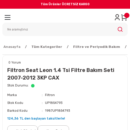
Tüm Ürünler ÜCRETSİZ KARGO
Geri Dön
iler
yodik Bakım
Anasayfa
Tüm Kategoriler
Filtre ve Periyodik Bakım
0 Yorum
Filtron Seat Leon 1.4 Tsi Filtre Bakım Seti
2007-2012 3KP CAX
eme Sistemi
Stok Durumu
Marka
Filtron
Balata
Stok Kodu
UP1854793
Barkod Kodu
1987UP1854793
sörü
124,36 TL den başlayan taksitlerle!
ar