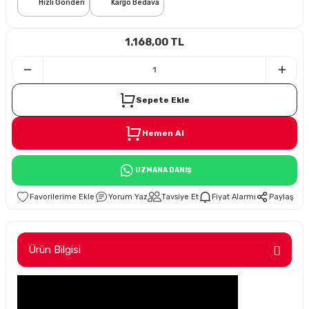
Hızlı Gönderi
Kargo Bedava
i
1.168,00 TL
Sepete Ekle
Hemen Al
Süspansiyon
UZMANA DANIŞ
ünleri
Yorum Yaz
Tavsiye Et
Fiyat Alarmı
Paylaş
Ürün Bilgisi
olu
temi