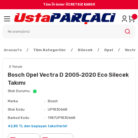
Tüm Ürünler ÜCRETSİZ KARGO
Geri Dön
iler
yodik Bakım
Anasayfa
Tüm Kategoriler
Silecek
Opel
Vectra
0 Yorum
Bosch Opel Vectra D 2005-2020 Eco Silecek
Takımı
eme Sistemi
Stok Durumu
Marka
Bosch
Balata
Stok Kodu
UP1830668
Barkod Kodu
1987UP1830668
sörü
42,80 TL den başlayan taksitlerle!
ar