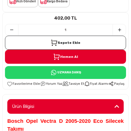
Hızlı Gönderi
Kargo Bedava
i
402,00 TL
Sepete Ekle
Hemen Al
Süspansiyon
UZMANA DANIŞ
ünleri
Yorum Yaz
Tavsiye Et
Fiyat Alarmı
Paylaş
olu
Ürün Bilgisi
Bosch Opel Vectra D 2005-2020 Eco Silecek
temi
Takımı