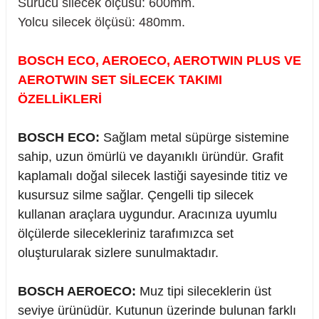
Sürücü silecek ölçüsü: 600mm.
Yolcu silecek ölçüsü: 480mm.
BOSCH ECO, AEROECO, AEROTWIN PLUS VE
rçalar
AEROTWIN SET SİLECEK TAKIMI
ÖZELLİKLERİ
BOSCH ECO:
Sağlam metal süpürge sistemine
nları
sahip, uzun ömürlü ve dayanıklı üründür. Grafit
kaplamalı doğal silecek lastiği sayesinde titiz ve
sıtma
kusursuz silme sağlar. Çengelli tip silecek
ve Rulman
kullanan araçlara uygundur. Aracınıza uyumlu
ölçülerde silecekleriniz tarafımızca set
oluşturularak sizlere sunulmaktadır.
BOSCH AEROECO:
Muz tipi sileceklerin üst
seviye ürünüdür. Kutunun üzerinde bulunan farklı