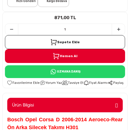
Hızlı Gönderi
Kargo Bedava
i
871,00 TL
Sepete Ekle
Hemen Al
Süspansiyon
UZMANA DANIŞ
ünleri
Yorum Yaz
Tavsiye Et
Fiyat Alarmı
Paylaş
Ürün Bilgisi
olu
Bosch Opel Corsa D 2006-2014 Aeroeco-Rear
temi
Ön Arka Silecek Takımı H301