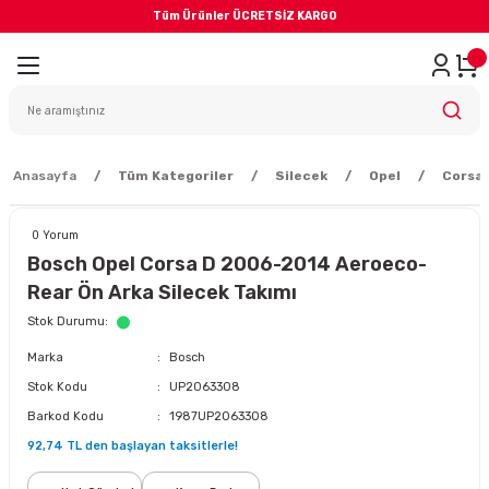
Tüm Ürünler ÜCRETSİZ KARGO
Geri Dön
iler
yodik Bakım
Anasayfa
Tüm Kategoriler
Silecek
Opel
Corsa 
0 Yorum
Bosch Opel Corsa D 2006-2014 Aeroeco-
Rear Ön Arka Silecek Takımı
eme Sistemi
Stok Durumu
Marka
Bosch
Balata
Stok Kodu
UP2063308
Barkod Kodu
1987UP2063308
sörü
92,74 TL den başlayan taksitlerle!
ar