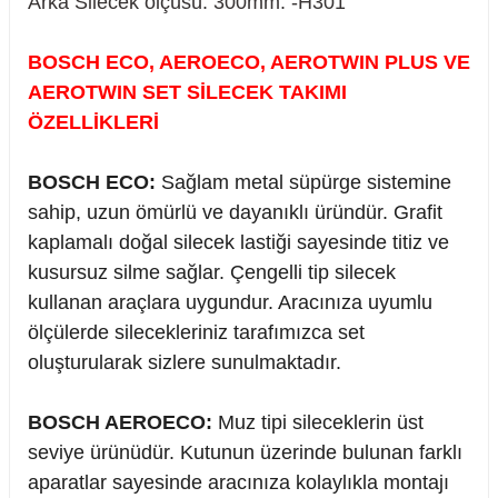
Arka Silecek ölçüsü: 300mm. -H301
BOSCH ECO, AEROECO, AEROTWIN PLUS VE
AEROTWIN SET SİLECEK TAKIMI
rçalar
ÖZELLİKLERİ
BOSCH ECO:
Sağlam metal süpürge sistemine
sahip, uzun ömürlü ve dayanıklı üründür. Grafit
nları
kaplamalı doğal silecek lastiği sayesinde titiz ve
kusursuz silme sağlar. Çengelli tip silecek
sıtma
kullanan araçlara uygundur. Aracınıza uyumlu
ölçülerde silecekleriniz tarafımızca set
ve Rulman
oluşturularak sizlere sunulmaktadır.
BOSCH AEROECO:
Muz tipi sileceklerin üst
seviye ürünüdür. Kutunun üzerinde bulunan farklı
aparatlar sayesinde aracınıza kolaylıkla montajı