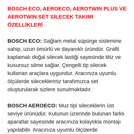
BOSCH ECO, AEROECO, AEROTWIN PLUS VE
AEROTWIN SET SİLECEK TAKIMI
ÖZELLİKLERİ
rçalar
BOSCH ECO:
Sağlam metal süpürge sistemine
sahip, uzun ömürlü ve dayanıklı üründür. Grafit
kaplamalı doğal silecek lastiği sayesinde titiz ve
nları
kusursuz silme sağlar. Çengelli tip silecek
kullanan araçlara uygundur. Aracınıza uyumlu
sıtma
ölçülerde silecekleriniz tarafımızca set
oluşturularak sizlere sunulmaktadır.
ve Rulman
BOSCH AEROECO:
Muz tipi sileceklerin üst
seviye ürünüdür. Kutunun üzerinde bulunan farklı
aparatlar sayesinde aracınıza kolaylıkla montajı
yapılabilir. Aracınıza uyumlu ölçülerde