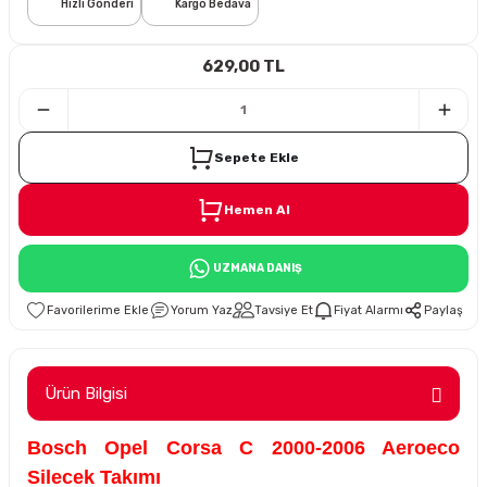
Hızlı Gönderi
Kargo Bedava
i
629,00 TL
Sepete Ekle
Hemen Al
Süspansiyon
UZMANA DANIŞ
ünleri
Yorum Yaz
Tavsiye Et
Fiyat Alarmı
Paylaş
Ürün Bilgisi
olu
Bosch Opel Corsa C 2000-2006 Aeroeco
temi
Silecek Takımı