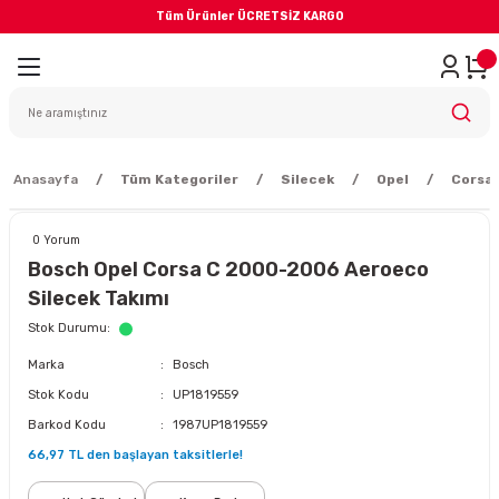
Tüm Ürünler ÜCRETSİZ KARGO
Geri Dön
iler
yodik Bakım
Anasayfa
Tüm Kategoriler
Silecek
Opel
Corsa 
0 Yorum
Bosch Opel Corsa C 2000-2006 Aeroeco
Silecek Takımı
eme Sistemi
Stok Durumu
Marka
Bosch
Balata
Stok Kodu
UP1819559
Barkod Kodu
1987UP1819559
sörü
66,97 TL den başlayan taksitlerle!
ar