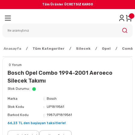
Tüm Ürünler ÜCRETSİZ KARGO
Geri Dön
iler
yodik Bakım
Anasayfa
Tüm Kategoriler
Silecek
Opel
Comb
0 Yorum
Bosch Opel Combo 1994-2001 Aeroeco
Silecek Takımı
eme Sistemi
Stok Durumu
Marka
Bosch
Balata
Stok Kodu
UP1819561
Barkod Kodu
1987UP1819561
sörü
66,23 TL den başlayan taksitlerle!
ar