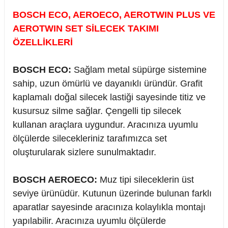
BOSCH ECO, AEROECO, AEROTWIN PLUS VE
AEROTWIN SET SİLECEK TAKIMI
ÖZELLİKLERİ
rçalar
BOSCH ECO:
Sağlam metal süpürge sistemine
sahip, uzun ömürlü ve dayanıklı üründür. Grafit
kaplamalı doğal silecek lastiği sayesinde titiz ve
nları
kusursuz silme sağlar. Çengelli tip silecek
kullanan araçlara uygundur. Aracınıza uyumlu
sıtma
ölçülerde silecekleriniz tarafımızca set
oluşturularak sizlere sunulmaktadır.
ve Rulman
BOSCH AEROECO:
Muz tipi sileceklerin üst
seviye ürünüdür. Kutunun üzerinde bulunan farklı
aparatlar sayesinde aracınıza kolaylıkla montajı
yapılabilir. Aracınıza uyumlu ölçülerde