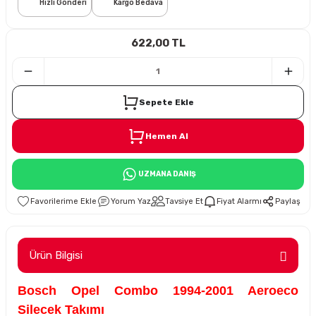
Hızlı Gönderi
Kargo Bedava
i
622,00 TL
Sepete Ekle
Hemen Al
Süspansiyon
UZMANA DANIŞ
ünleri
Yorum Yaz
Tavsiye Et
Fiyat Alarmı
Paylaş
Ürün Bilgisi
olu
Bosch Opel Combo 1994-2001 Aeroeco
temi
Silecek Takımı