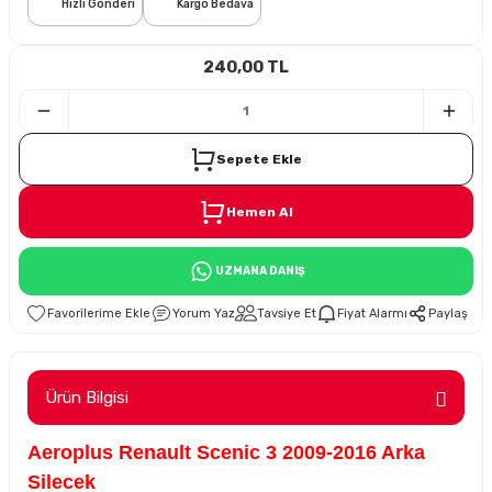
Hızlı Gönderi
Kargo Bedava
i
240,00 TL
Sepete Ekle
Hemen Al
Süspansiyon
UZMANA DANIŞ
ünleri
Yorum Yaz
Tavsiye Et
Fiyat Alarmı
Paylaş
Ürün Bilgisi
olu
Aeroplus Renault Scenic 3 2009-2016 Arka
temi
Silecek