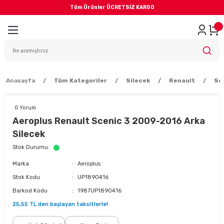
Tüm Ürünler ÜCRETSİZ KARGO
Geri Dön
iler
yodik Bakım
Anasayfa
Tüm Kategoriler
Silecek
Renault
Sc
0 Yorum
Aeroplus Renault Scenic 3 2009-2016 Arka
Silecek
eme Sistemi
Stok Durumu
Marka
Aeroplus
Balata
Stok Kodu
UP1890416
Barkod Kodu
1987UP1890416
sörü
25,55 TL den başlayan taksitlerle!
ar