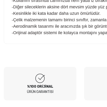
-Kullanım sırasında camınızda nem yada iz bırak
-Diğer sileceklerin aksine dört mevsim yüzde yüz 
-Kesinlikle iki kata kadar daha uzun ömürlüdür.
-Çelik malzemenin tamamı birinci sınıftır, zaman
-Aerodinamik tasarımı ile aracınızda şık bir görünt
-Orijinal adaptör sistemi ile kolayca montajını yapab
Hesaplı fiyatlar ve orijinal ürünler. Tavsiye ederim. Sadece
kargolamada hassas parçaların hasarsız gelmesi için bir tık daha
Ürün hakkında henü
fazla tedbir alınırsa olsa süper olur.
O... E... | 05/08/2026
Soru
Peugeot 307 1.4 filtre seti aldim hepsi orjinal bosch güvenle
alabilirsiniz
B... I... | 04/08/2026
%100 ORİJİNAL
ÜRÜN GARANTİSİ
Siteden yaklaşık 3 yıldır alışveriş yapıyorum bir sıkıntı yaşamadım
tavsiye ederim
B... A... | 23/07/2026