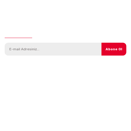
E-Bülten Aboneliği
Abone Ol
Kategoriler
Parçalar
Araç Modelleri
Direksiyon Sistemi
Yedek Parça
Isıtma ve Soğutma Sistemi
Bakım Ürünleri
Debriyaj Sistemi
Kampanyalı Ürünler
Tekerlek ve Süspansiyon
Aksesuarlar
Triger ve Gergi Sistemleri