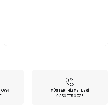
İKASI
MÜŞTERİ HİZMETLERİ
E
0 850 775 0 333