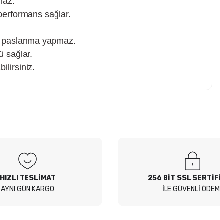
maz.
performans sağlar.
la paslanma yapmaz.
ü sağlar.
ilirsiniz.
z soru sorulmamış.
 Sor
HIZLI TESLİMAT
256 BİT SSL SERTİF
AYNI GÜN KARGO
İLE GÜVENLİ ÖDEM