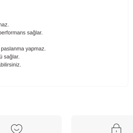
maz.
performans sağlar.
la paslanma yapmaz.
ü sağlar.
ilirsiniz.
z soru sorulmamış.
 Sor