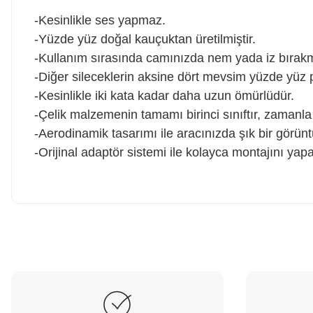
-Kesinlikle ses yapmaz.
-Yüzde yüz doğal kauçuktan üretilmiştir.
-Kullanım sırasında camınızda nem yada iz bırak
-Diğer sileceklerin aksine dört mevsim yüzde yüz 
-Kesinlikle iki kata kadar daha uzun ömürlüdür.
-Çelik malzemenin tamamı birinci sınıftır, zaman
-Aerodinamik tasarımı ile aracınızda şık bir görünt
-Orijinal adaptör sistemi ile kolayca montajını yapab
Hesaplı fiyatlar ve orijinal ürünler. Tavsiye ederim. Sadece
kargolamada hassas parçaların hasarsız gelmesi için bir tık daha
Ürün hakkında henü
fazla tedbir alınırsa olsa süper olur.
O... E... | 05/08/2026
Soru
Peugeot 307 1.4 filtre seti aldim hepsi orjinal bosch güvenle
alabilirsiniz
B... I... | 04/08/2026