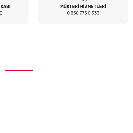
İKASI
MÜŞTERİ HİZMETLERİ
E
0 850 775 0 333
İletişim
Telefon :
0 850 775 0 333
E-Mail :
info@ustaparcaci.com.tr
Kaporta Aksamı
Yakıt ve Enjeksiyon Sistemi
İç Donanım
Elektirik Aksamı