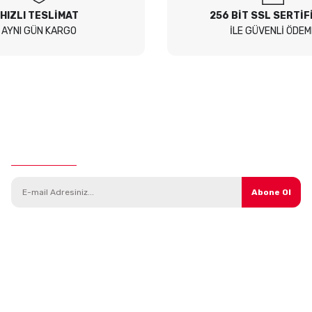
HIZLI TESLİMAT
256 BİT SSL SERTİF
AYNI GÜN KARGO
İLE GÜVENLİ ÖDEM
E-Bülten Aboneliği
Abone Ol
Kategoriler
Parçalar
Araç Modelleri
Direksiyon Sistemi
Yedek Parça
Isıtma ve Soğutma Sistemi