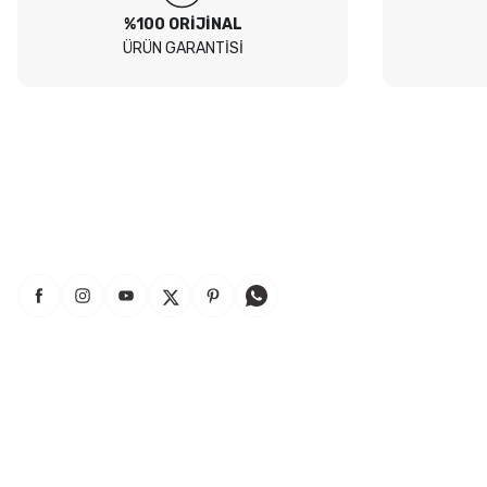
%100 ORİJİNAL
ÜRÜN GARANTİSİ
Siteden yaklaşık 3 yıldır alışveriş yapıyorum bir sıkıntı yaşamadım
tavsiye ederim
B... A... | 23/07/2026
Kullanışlı
E... E... | 16/07/2026
Site sade ve hızlı yeterince açık
B... T... | 08/07/2026
güzel ürün
S... Y... | 18/06/2026
Andiclar.com
Bilgilendirme
çabuk gönderildi
Giriş Yap
Mesafeli Satış Sözleşmesi
SERHAT YILMAZ | 18/06/2026
İletişim
Gizlilik ve Güvenlik