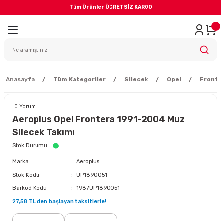
Tüm Ürünler ÜCRETSİZ KARGO
Geri Dön
iler
yodik Bakım
Anasayfa
Tüm Kategoriler
Silecek
Opel
Front
0 Yorum
Aeroplus Opel Frontera 1991-2004 Muz
Silecek Takımı
eme Sistemi
Stok Durumu
Marka
Aeroplus
Balata
Stok Kodu
UP1890051
Barkod Kodu
1987UP1890051
sörü
27,58 TL den başlayan taksitlerle!
ar