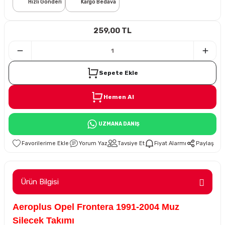
Hızlı Gönderi
Kargo Bedava
i
259,00 TL
Sepete Ekle
Hemen Al
Süspansiyon
UZMANA DANIŞ
ünleri
Yorum Yaz
Tavsiye Et
Fiyat Alarmı
Paylaş
Ürün Bilgisi
olu
Aeroplus Opel Frontera 1991-2004 Muz
temi
Silecek Takımı