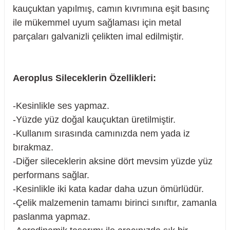
kauçuktan yapılmış, camın kıvrımına eşit basınç
ile mükemmel uyum sağlaması için metal
parçaları galvanizli çelikten imal edilmiştir.
rçalar
Aeroplus Sileceklerin Özellikleri:
nları
-Kesinlikle ses yapmaz.
-Yüzde yüz doğal kauçuktan üretilmiştir.
sıtma
-Kullanım sırasında camınızda nem yada iz
bırakmaz.
ve Rulman
-Diğer sileceklerin aksine dört mevsim yüzde yüz
performans sağlar.
-Kesinlikle iki kata kadar daha uzun ömürlüdür.
-Çelik malzemenin tamamı birinci sınıftır, zamanla
paslanma yapmaz.