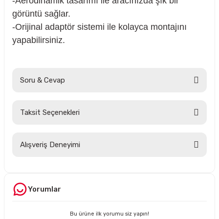
-Aerodinamik tasarımı ile aracınızda şık bir
görüntü sağlar.
-Orijinal adaptör sistemi ile kolayca montajını
yapabilirsiniz.
Soru & Cevap
Taksit Seçenekleri
Ürün hakkında henüz soru sorulmamış.
Alışveriş Deneyimi
Soru Sor
Hesaplı fiyatlar ve orijinal ürünler.
Tavsiye ederim. Sadece kargolamada
hassas parçaların hasarsız gelmesi
Yorumlar
için bir tık daha fazla tedbir alınırsa
olsa süper olur.
O... E... | 05/08/2026
Bu ürüne ilk yorumu siz yapın!